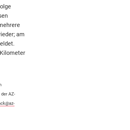
olge
sen
 mehrere
ieder; am
ldet.
 Kilometer
n
 der AZ-
ack@az-