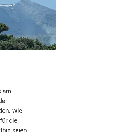
s am
der
den. Wie
für die
fhin seien