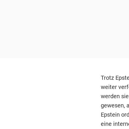
Trotz Epst
weiter verf
werden sie 
gewesen, a
Epstein or
eine inter