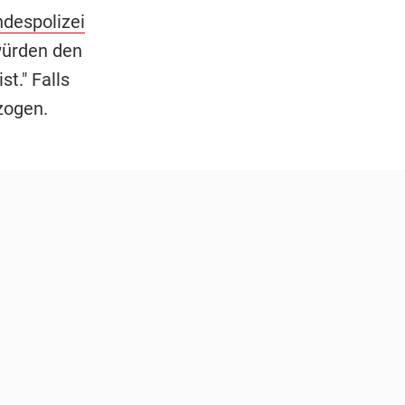
despolizei
würden den
t." Falls
zogen.