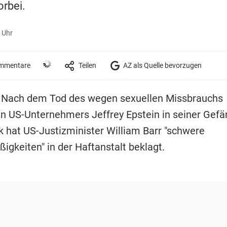
orbei.
 Uhr
mmentare
Teilen
AZ als Quelle bevorzugen
 Nach dem Tod des wegen sexuellen Missbrauchs
n US-Unternehmers Jeffrey Epstein in seiner Gefä
k hat US-Justizminister William Barr "schwere
igkeiten" in der Haftanstalt beklagt.