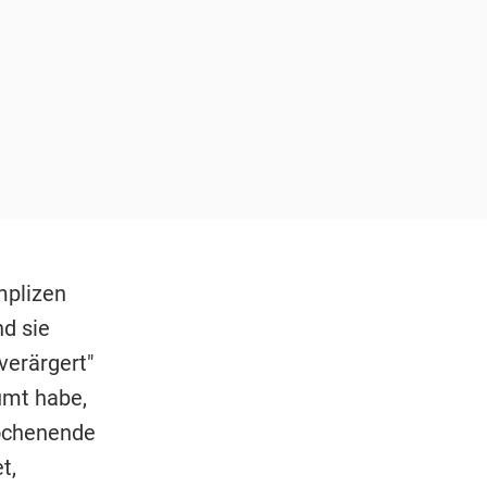
mplizen
nd sie
verärgert"
umt habe,
Wochenende
t,