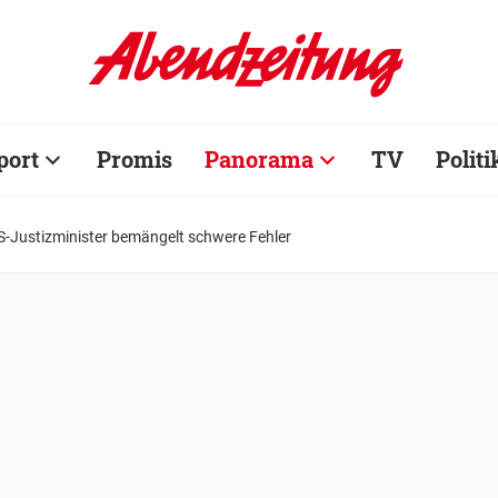
port
Promis
Panorama
TV
Politi
US-Justizminister bemängelt schwere Fehler