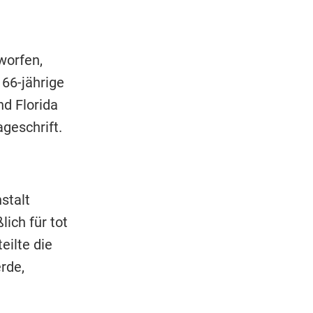
worfen,
66-jährige
d Florida
ageschrift.
stalt
ich für tot
eilte die
rde,