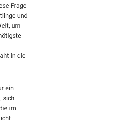
ese Frage
tlinge und
Welt, um
nötigste
aht in die
r ein
 sich
die im
ucht