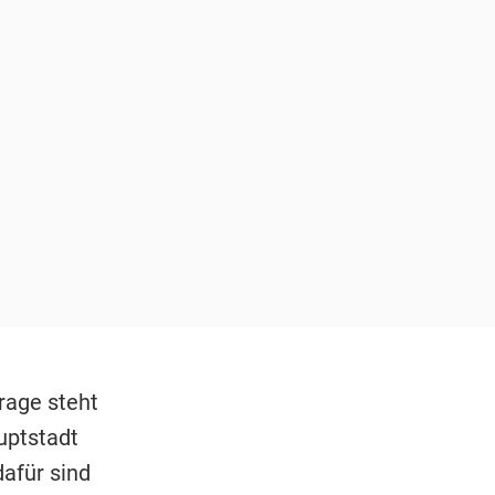
rage steht
uptstadt
dafür sind