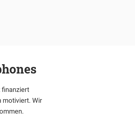
phones
finanziert
 motiviert. Wir
rkommen.