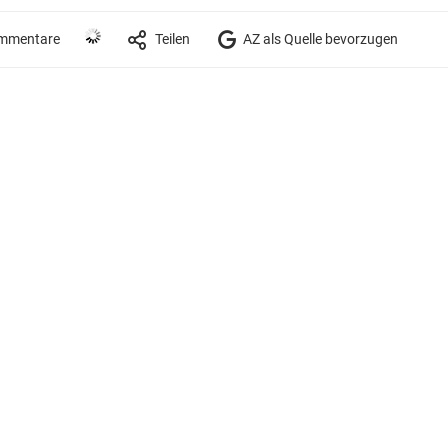
mmentare
Teilen
AZ als Quelle bevorzugen