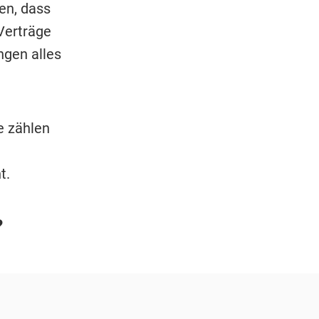
en, dass
Verträge
ngen alles
e zählen
t.
?