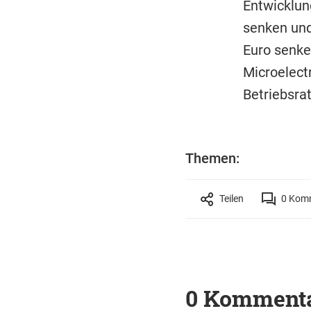
Entwicklun
senken und
Euro senke
Microelect
Betriebsrat
Themen:
Teilen
0
Komm
0 Komment