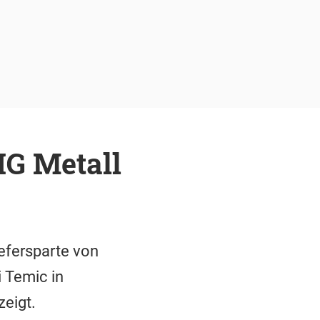
IG Metall
efersparte von
i Temic in
zeigt.