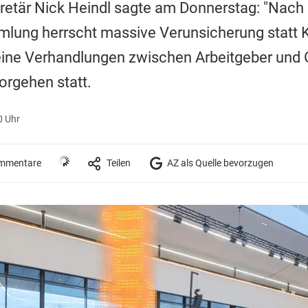
etär Nick Heindl sagte am Donnerstag: "Nach 
lung herrscht massive Verunsicherung statt Kl
ne Verhandlungen zwischen Arbeitgeber und 
orgehen statt.
0 Uhr
mmentare
Teilen
AZ als Quelle bevorzugen