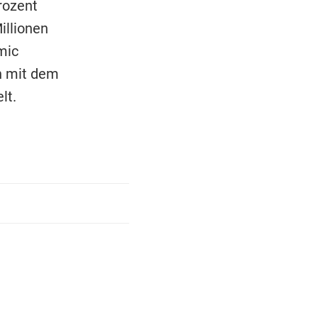
rozent
illionen
mic
en mit dem
lt.