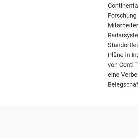
Continental
Forschung 
Mitarbeite
Radarsyste
Standortle
Pläne in In
von Conti T
eine Verbes
Belegschaf