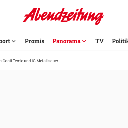
port
Promis
Panorama
TV
Politi
n Conti Temic und IG Metall sauer