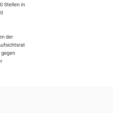
0 Stellen in
00
en der
Aufsichtsrat
t gegen
r