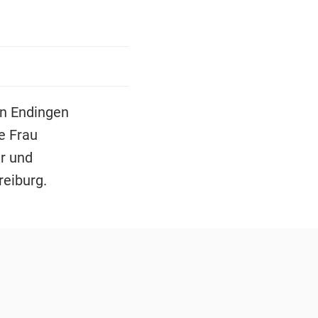
in Endingen
e Frau
er und
reiburg.