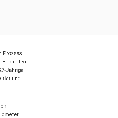
m Prozess
 Er hat den
27-Jährige
ltigt und
hen
ilometer