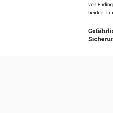
von Endinge
beiden Tat
Gefährli
Sicheru