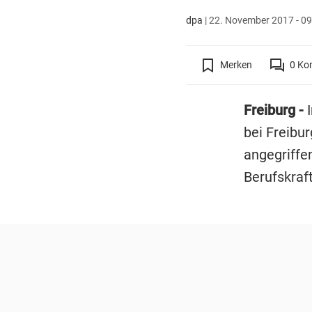
dpa
|
22. November 2017 - 09
Merken
0
Ko
Freiburg -
bei Freibur
angegriffe
Berufskraf