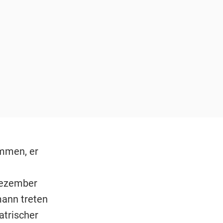
mmen, er
Dezember
mann treten
atrischer