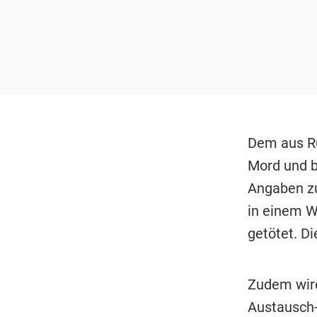
Dem aus R
Mord und b
Angaben zu
in einem W
getötet. Di
Zudem wird
Austausch-