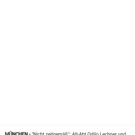
MÜNCHEN -
"Nicht zeitgemäß": Alt-Abt Odilo Lechner und