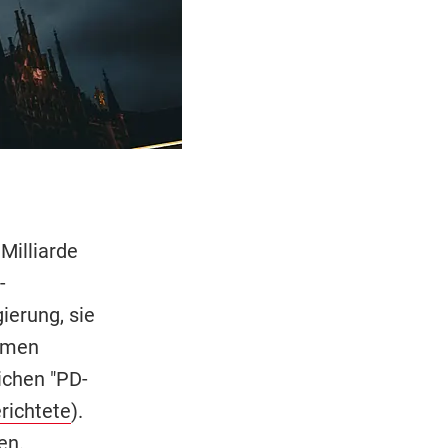
Milliarde
-
ierung, sie
hmen
ichen "PD-
richtete
).
en.