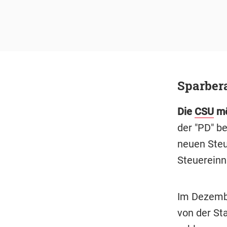
Sparbera
Die
CSU
mö
der "PD" b
neuen Steu
Steuereinn
Im Dezembe
von der Sta