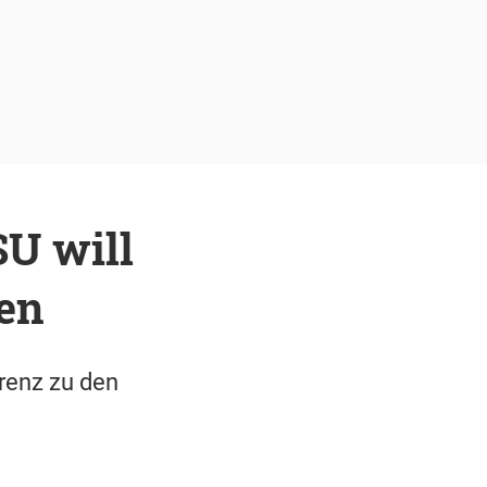
U will
hen
arenz zu den