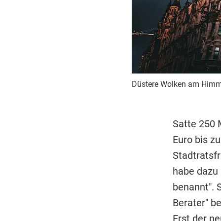
Düstere Wolken am Himme
Satte 250 
Euro bis zu
Stadtratsfr
habe dazu 
benannt". S
Berater" b
Erst der ne