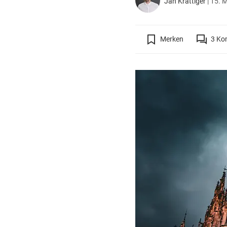
Jan Krattiger
|
15. M
Merken
3
Ko