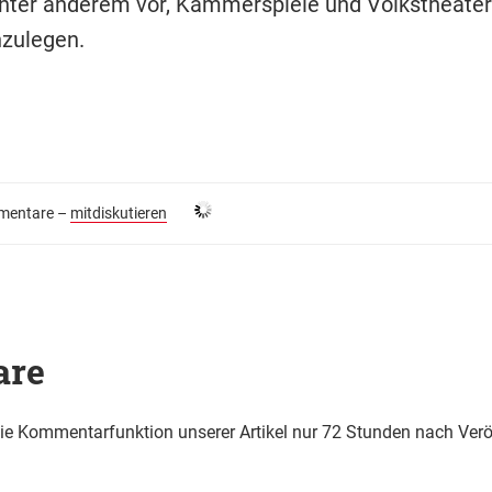
nter anderem vor, Kammerspiele und Volkstheater
ulegen.
entare –
mitdiskutieren
are
die Kommentarfunktion unserer Artikel nur 72 Stunden nach Verö