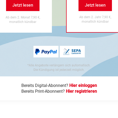
Jetzt lesen
Jetzt lesen
Ab dem 2. Jahr 7,90 €,
Ab dem 2. Monat 7,90 €,
monatlich kündbar
monatlich kündbar
*Alle Angebote verlängern sich automatisch.
Die Kündigung ist jederzeit möglich.
Bereits Digital-Abonnent?
Hier einloggen
Bereits Print-Abonnent?
Hier registrieren