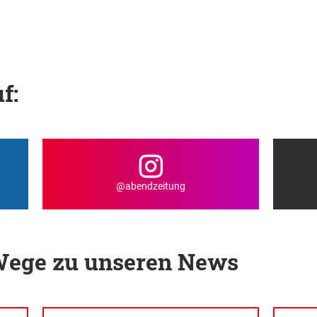
f:
@abendzeitung
 Wege zu unseren News