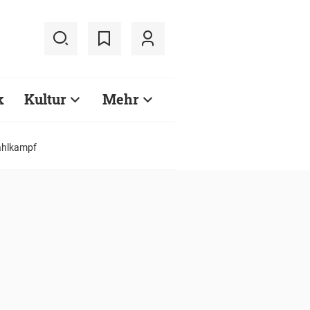
k
Kultur
Mehr
ahlkampf