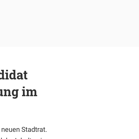
didat
ung im
neuen Stadtrat.