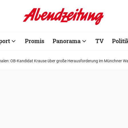
port
Promis
Panorama
TV
Politi
alen: OB-Kandidat Krause über große Herausforderung im Münchner W