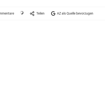
mmentare
Teilen
AZ als Quelle bevorzugen