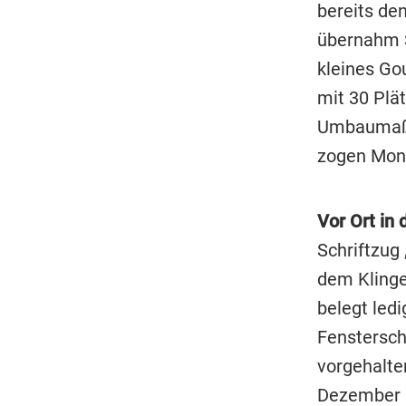
bereits den
übernahm S
kleines Go
mit 30 Plä
Umbaumaßna
zogen Mona
Vor Ort in 
Schriftzug
dem Klinge
belegt led
Fenstersche
vorgehalte
Dezember s