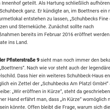
 Innenhof geteilt. Als Hartung schließlich aufhören
chuhbeck ganz. Er kündigte an, im Boettners ein 
urmetlokal entstehen zu lassen, „Schuhbecks Fine d
tzen und Sterneküche. Zunächst sollte nach
hmen bereits im Februar 2016 eröffnet werden.
te ins Land.
der Pfisterstraße 9
sieht man noch immer den bek
 „Boettners“. Nach wie vor steht auch der legendä
lschild. Dass hier ein weiteres Schuhbeck-Haus en
iglich ein Zettel der „Schuhbecks Am Platzl GmbH“ 
ibe: „Wir eröffnen in Kürze“, steht da geschrieben
ner Hand erfährt man, dass „in Kürze“ womöglich 
ein könnte. Offen bleibt die Frage, warum sich di