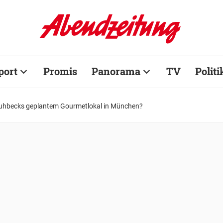
port
Promis
Panorama
TV
Politi
huhbecks geplantem Gourmetlokal in München?