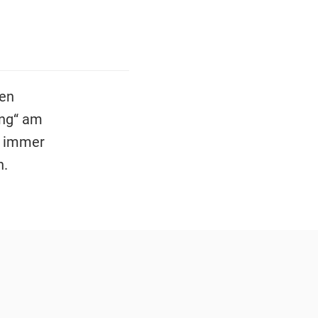
uen
ing“ am
h immer
h.