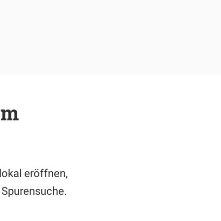
em
okal eröffnen,
uf Spurensuche.