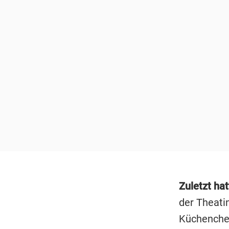
Zuletzt ha
der Theati
Küchenchef