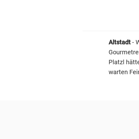
Altstadt
- 
Gourmetres
Platzl hät
warten Fei