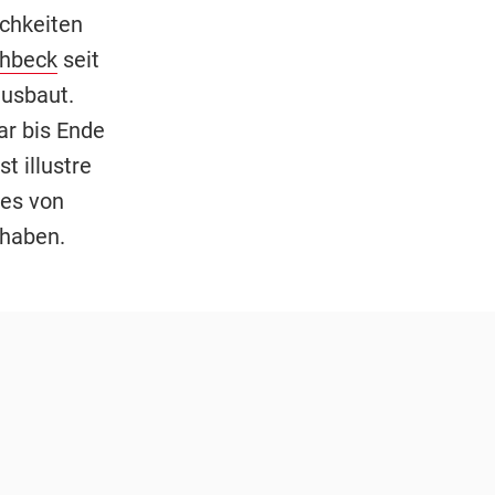
ichkeiten
uhbeck
seit
ausbaut.
r bis Ende
t illustre
es von
haben.