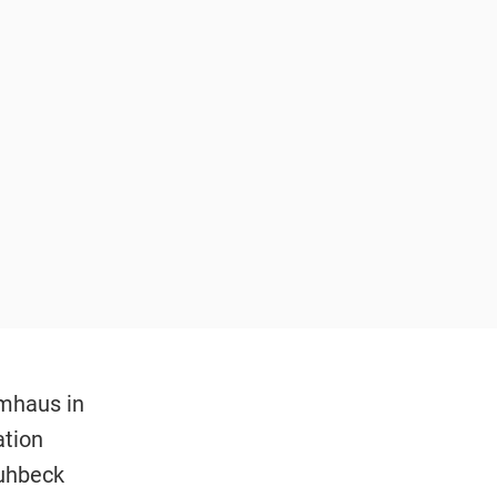
mhaus in
ation
huhbeck