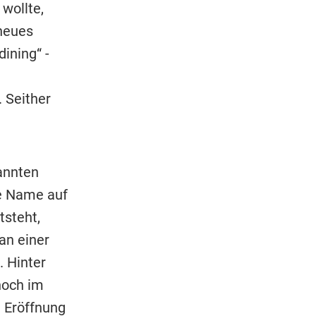
 wollte,
neues
ining“ -
 Seither
annten
re Name auf
tsteht,
an einer
. Hinter
noch im
e Eröffnung