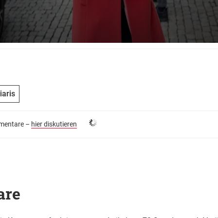
iaris
entare –
hier diskutieren
are