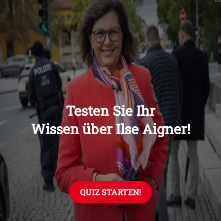
Übers
Übers