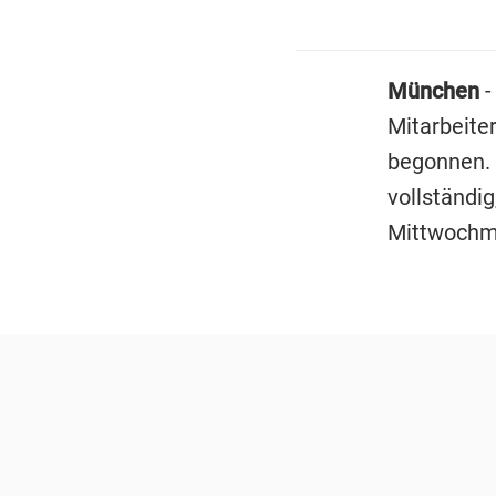
München
-
Mitarbeite
begonnen. 
vollständi
Mittwochm