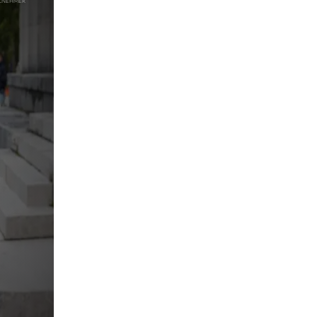
pringen
pringen