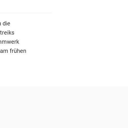
 die
treiks
ammwerk
a am frühen