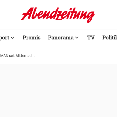
port
Promis
Panorama
TV
Politi
 MAN seit Mitternacht