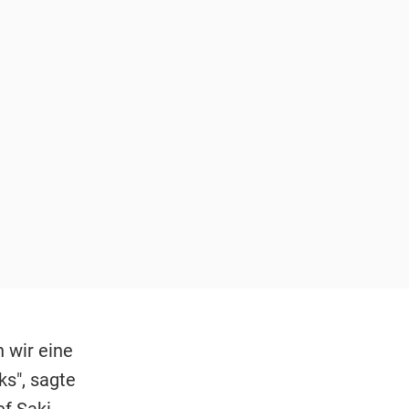
n wir eine
ks", sagte
ef
Saki