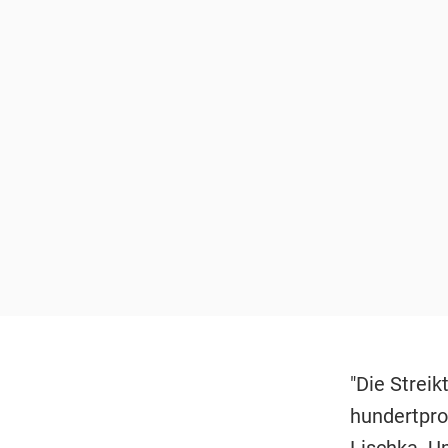
"Die Streik
hundertpro
Lischka. U