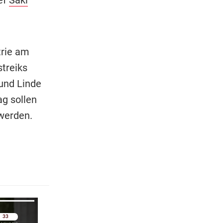
trie am
treiks
und Linde
g sollen
werden.