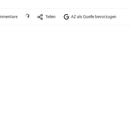
mmentare
Teilen
AZ als Quelle bevorzugen