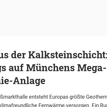
s der Kalksteinschicht
s auf Münchens Mega-
ie-Anlage
ßmarkthalle entsteht Europas größte Geother
 klimafreundliche Fernwärme versorgen. Ein R