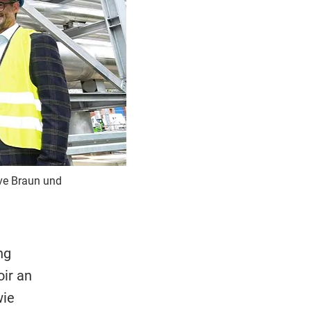
Uve Braun und
ng
oir an
wie