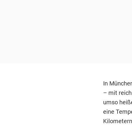
In München
– mit reich
umso heiße
eine Tempe
Kilometern