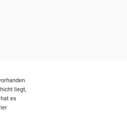
 vorhanden
icht liegt,
 hat es
ier