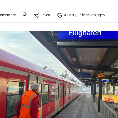
mmentare
Teilen
AZ als Quelle bevorzugen