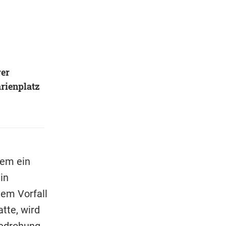
rer
rienplatz
dem ein
in
em Vorfall
tte, wird