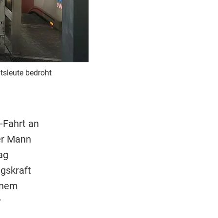
tsleute bedroht
-Fahrt an
er Mann
ag
gskraft
inem
r