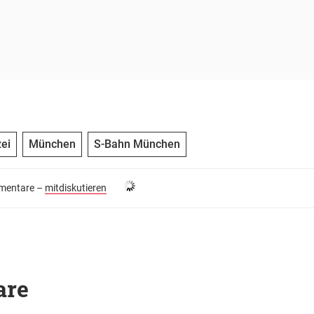
ei
München
S-Bahn München
entare –
mitdiskutieren
are