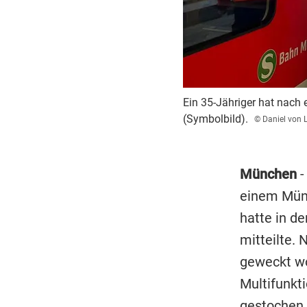
Ein 35-Jähriger hat nach
(Symbolbild).
© Daniel von 
München
-
einem Münc
hatte in d
mitteilte.
geweckt wo
Multifunkt
gestochen.