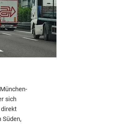
r-München-
r sich
direkt
n Süden,