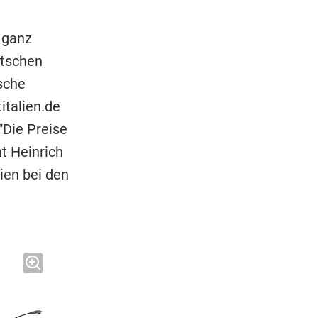
 ganz
utschen
ische
italien.de
"Die Preise
at Heinrich
ien bei den