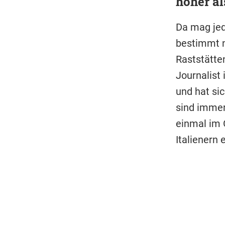
höher al
Da mag jed
bestimmt ni
Raststätten
Journalist 
und hat sic
sind immer 
einmal im G
Italienern e