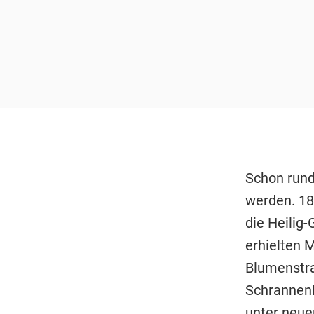
Schon rund
werden. 18
die Heilig-
erhielten 
Blumenstra
Schrannen
unter neuer