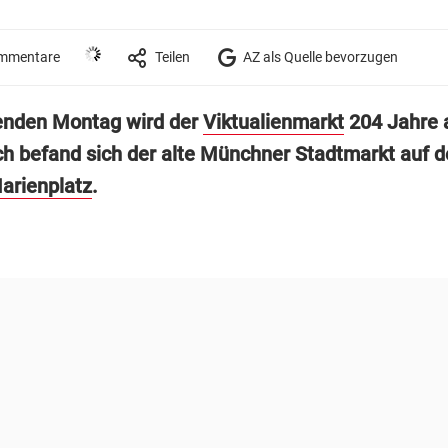
mmentare
Teilen
AZ als Quelle bevorzugen
den Montag wird der
Viktualienmarkt
204 Jahre a
ch befand sich der alte Münchner Stadtmarkt auf 
arienplatz
.