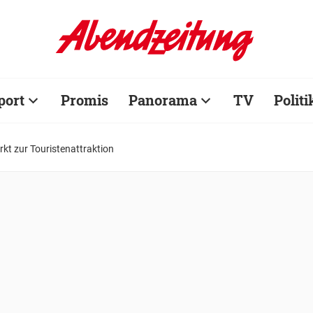
port
Promis
Panorama
TV
Politi
t zur Touristenattraktion