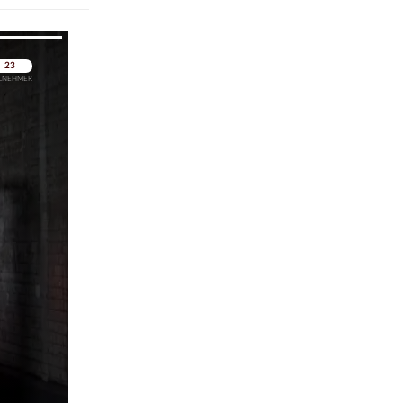
pringen
pringen