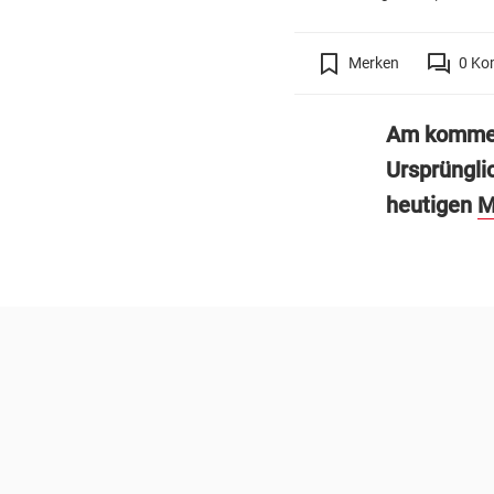
Merken
0
Ko
Am kommen
Ursprüngli
heutigen
M