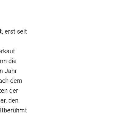
 erst seit
erkauf
nn die
m Jahr
Nach dem
zen der
er, den
eltberühmt