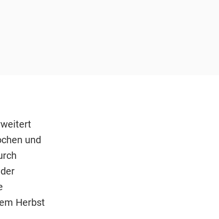
weitert
rochen und
urch
 der
e
esem Herbst