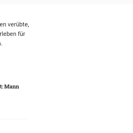
en verübte,
rleben für
.
et: Mann