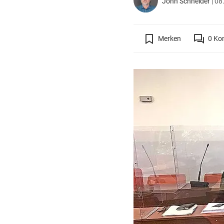
John Schneider
|
08.
Merken
0
Ko