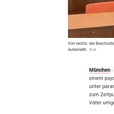
Von rechts: der Beschuldi
Autenrieth.
© jot
München
-
einem psyc
unter para
zum Zeitpun
Vater umge