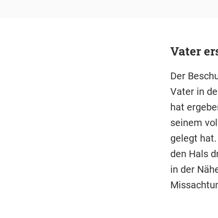
Vater er
Der Beschu
Vater in d
hat ergeben
seinem vol
gelegt hat.
den Hals d
in der Näh
Missachtu