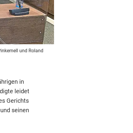
Pinkernell und Roland
hrigen in
igte leidet
es Gerichts
 und seinen