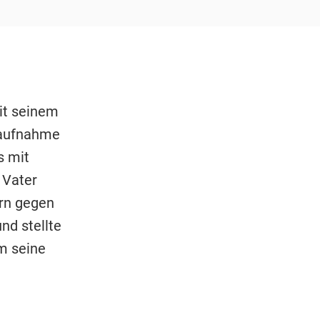
it seinem
saufnahme
s mit
 Vater
ern gegen
nd stellte
m seine