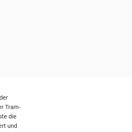
der
er Tram-
ste die
ert und