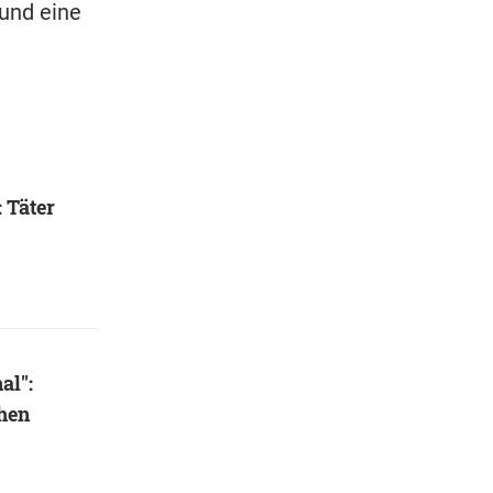
 und eine
 Täter
al":
hen