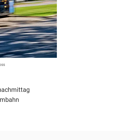
oss
nachmittag
rambahn