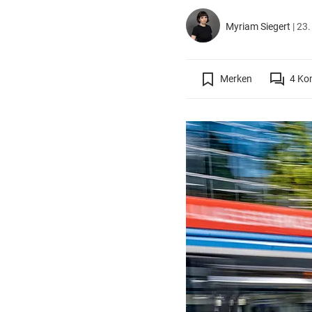
Myriam Siegert
|
23.
Merken
4
Ko