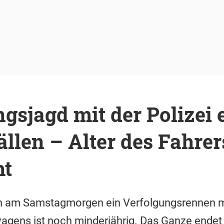
gsjagd mit der Polizei 
llen – Alter des Fahrer
ht
ich am Samstagmorgen ein Verfolgungsrennen mit
agens ist noch minderjährig. Das Ganze endet 