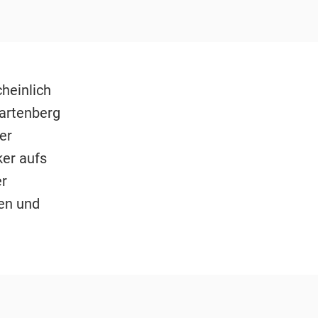
heinlich
artenberg
er
ker aufs
er
en und