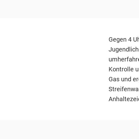
Gegen 4 Uh
Jugendlich
umherfahre
Kontrolle u
Gas und er
Streifenwa
Anhaltezei