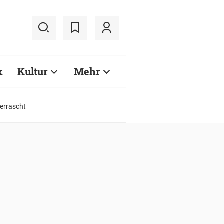
k
Kultur
Mehr
berrascht