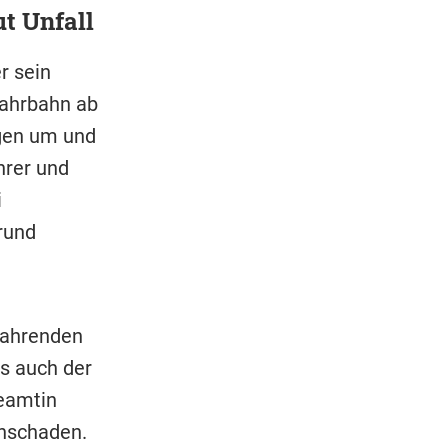
ut Unfall
r sein
Fahrbahn ab
agen um und
ahrer und
i
rund
fahrenden
ss auch der
Beamtin
chschaden.