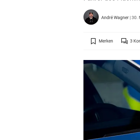
André Wagner
|
30. 
Merken
3
Ko