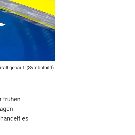
nfall gebaut. (Symbolbild)
m frühen
wagen
 handelt es