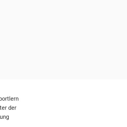
portlern
ter der
lung