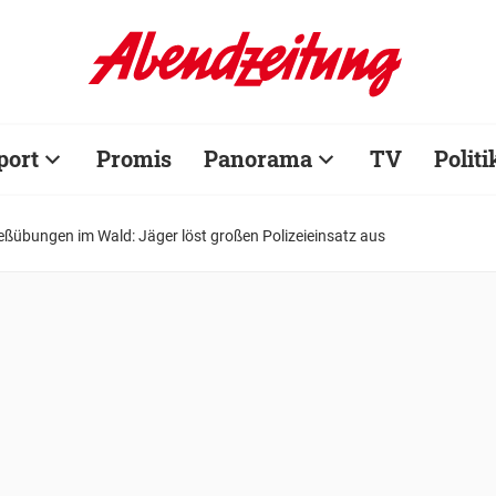
port
Promis
Panorama
TV
Politi
eßübungen im Wald: Jäger löst großen Polizeieinsatz aus