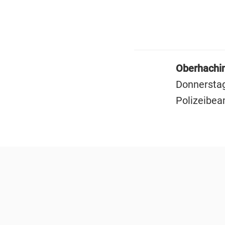
Oberhachi
Donnerstag
Polizeibea