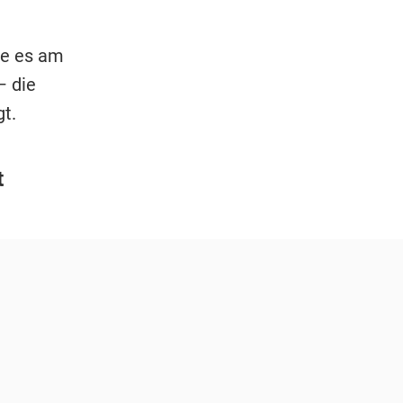
ie es am
– die
t.
t