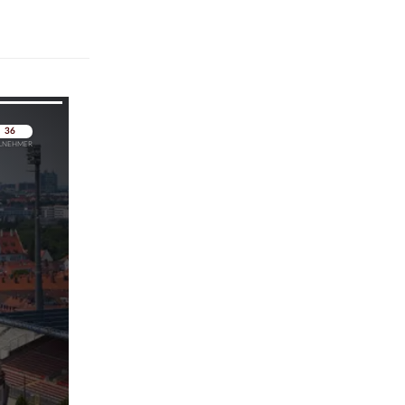
pringen
pringen