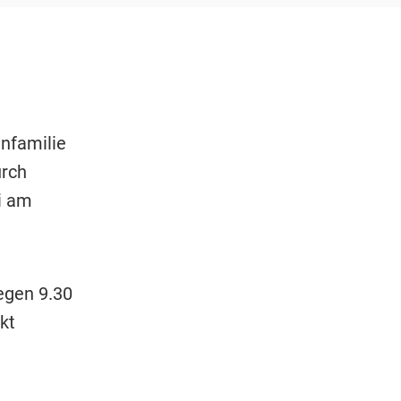
enfamilie
urch
i am
egen 9.30
kt