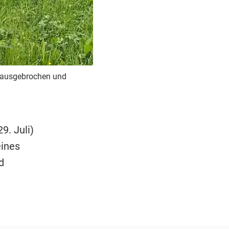
 ausgebrochen und
9. Juli)
ines
d