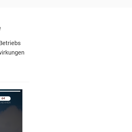
e
Betriebs
wirkungen
pringen