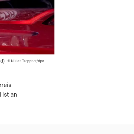
ld)
© Niklas Treppner/dpa
kreis
 ist an