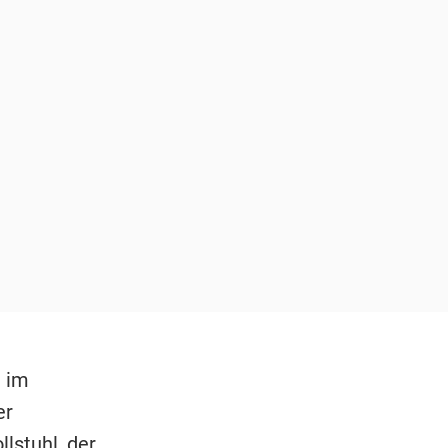
m im
er
lstuhl, der