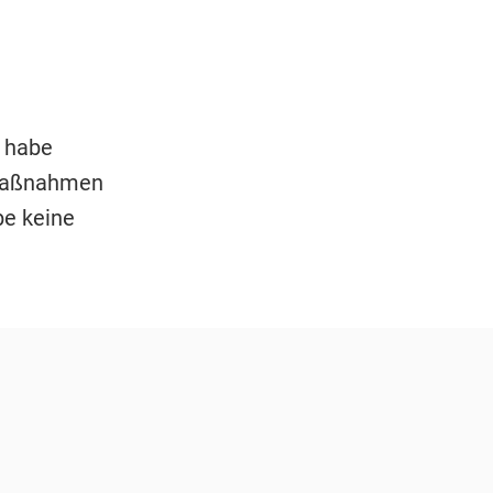
i habe
maßnahmen
be keine