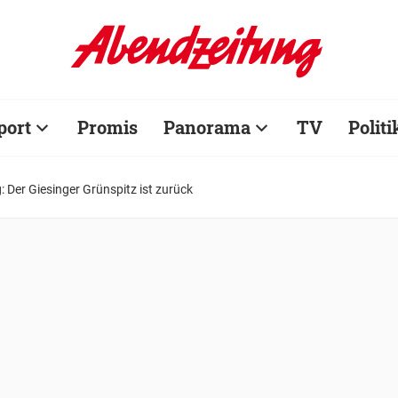
port
Promis
Panorama
TV
Politi
: Der Giesinger Grünspitz ist zurück