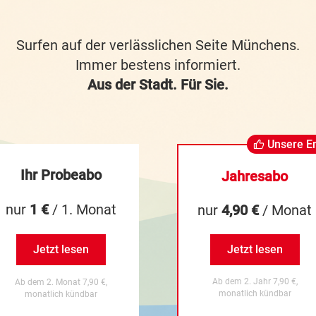
Surfen auf der verlässlichen Seite Münchens.
Immer bestens informiert.
Aus der Stadt. Für Sie.
Unsere E
Ihr Probeabo
Jahresabo
nur
1 €
/ 1. Monat
nur
4,90 €
/ Monat
Jetzt lesen
Jetzt lesen
Ab dem 2. Jahr 7,90 €,
Ab dem 2. Monat 7,90 €,
monatlich kündbar
monatlich kündbar