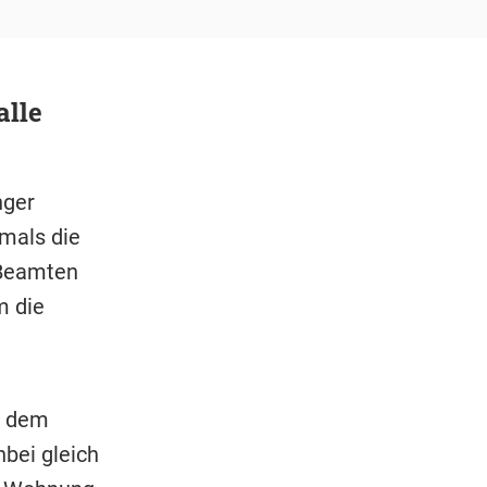
alle
nger
hmals die
 Beamten
m die
ei dem
bei gleich