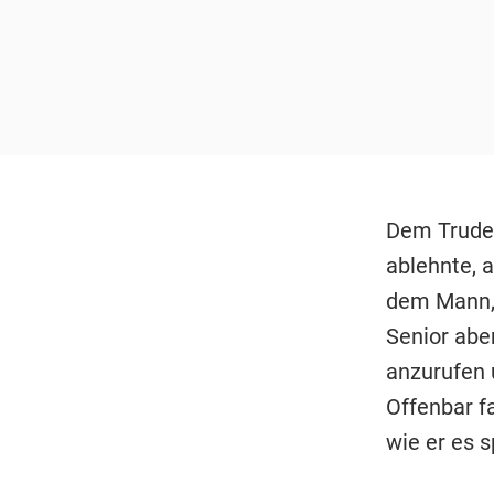
Dem Truder
ablehnte, a
dem Mann, 
Senior abe
anzurufen 
Offenbar f
wie er es s