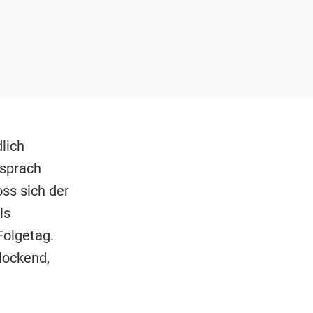
lich
rsprach
ss sich der
ls
Folgetag.
lockend,