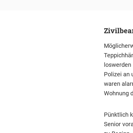
Zivilbea
Möglicherw
Teppichhän
loswerden k
Polizei an
waren alar
Wohnung de
Pünktlich k
Senior vor