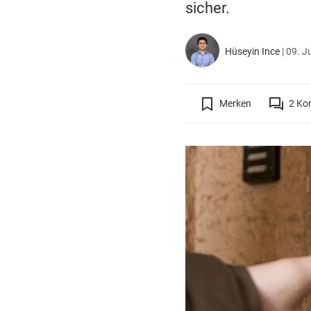
sicher.
Hüseyin Ince
|
09. J
Merken
2
Ko