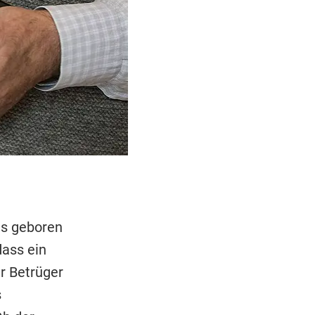
gs geboren
dass ein
r Betrüger
s