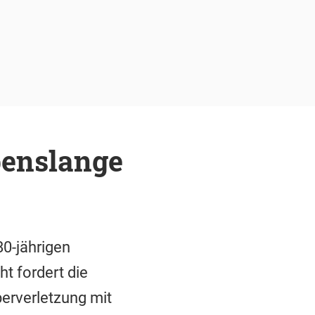
benslange
80-jährigen
t fordert die
perverletzung mit