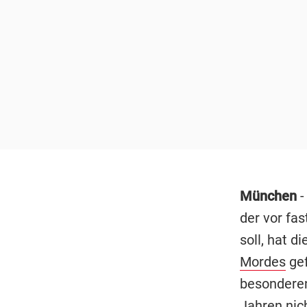
München
-
der vor fa
soll, hat 
Mordes
gef
besonderen
Jahren nic