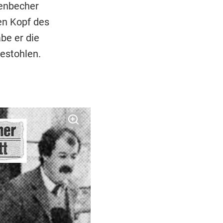
enbecher
en Kopf des
be er die
estohlen.