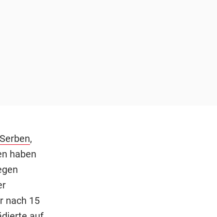
 Serben
,
gen haben
egen
er
r nach 15
dierte auf