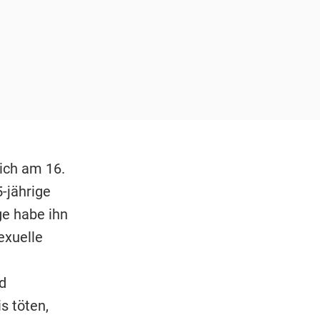
ich am 16.
-jährige
ge habe ihn
exuelle
d
s töten,