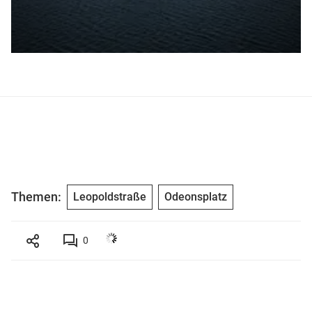
Themen:
Leopoldstraße
Odeonsplatz
0