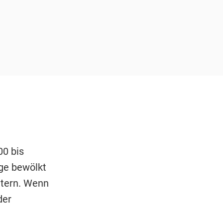
00 bis
ge bewölkt
ttern. Wenn
der