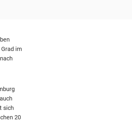
aben
5 Grad im
mnach
enburg
 auch
t sich
schen 20