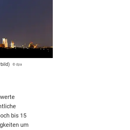
bild)
© dpa
twerte
tliche
och bis 15
igkeiten um