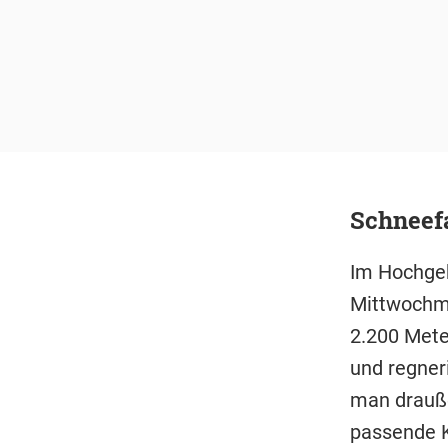
Schneefa
Im Hochgeb
Mittwochmo
2.200 Mete
und regner
man drauße
passende K