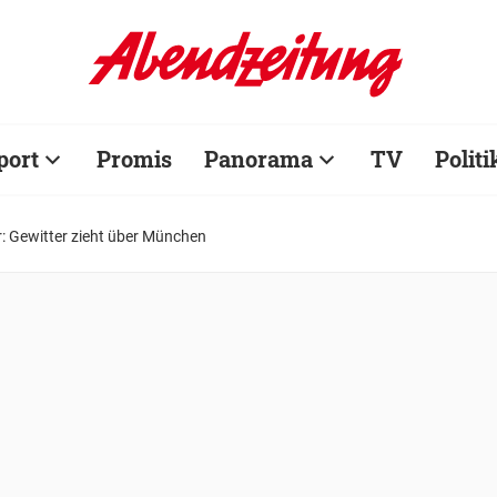
port
Promis
Panorama
TV
Politi
: Gewitter zieht über München