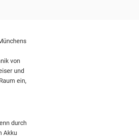
 Münchens
nik von
eiser und
Raum ein,
Denn durch
n Akku