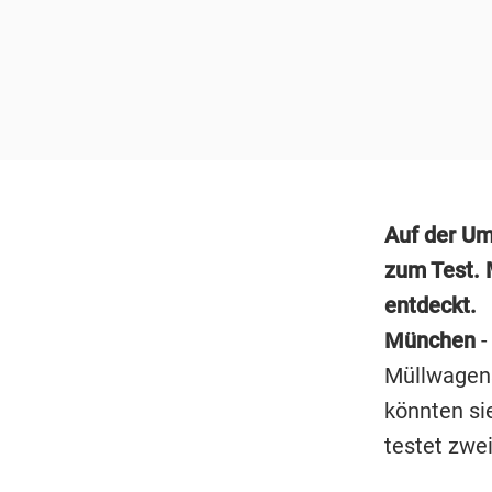
Auf der Um
zum Test. 
entdeckt.
München
-
Müllwagens
könnten si
testet zwe