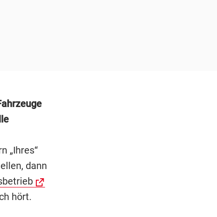
Fahrzeuge
le
n „Ihres“
ellen, dann
sbetrieb
h hört.