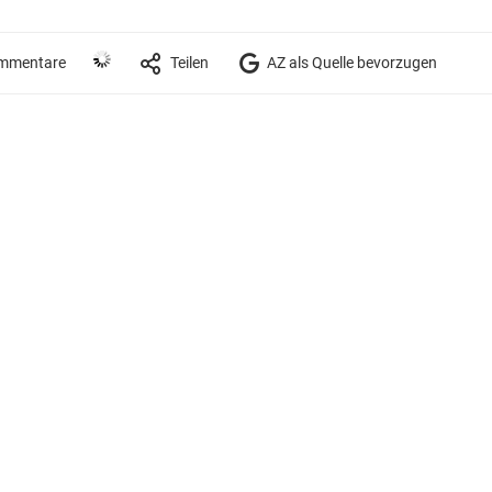
mmentare
Teilen
AZ als Quelle bevorzugen