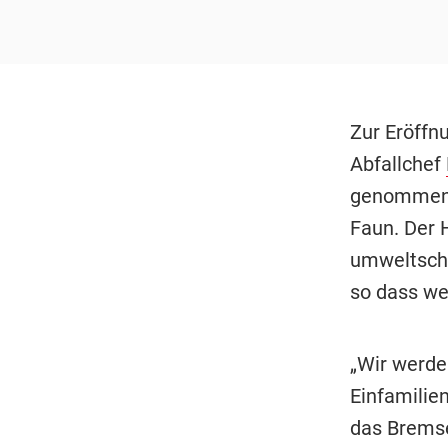
Zur Eröffn
Abfallchef
genommen. 
Faun. Der H
umweltscho
so dass we
„Wir werde
Einfamilie
das Bremse