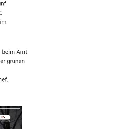
ünf
0
 im
w beim Amt
der grünen
hef.
pringen