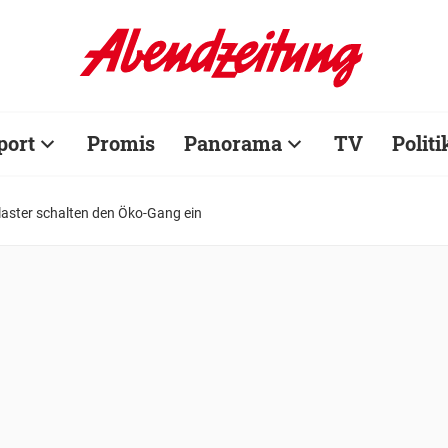
port
Promis
Panorama
TV
Politi
laster schalten den Öko-Gang ein