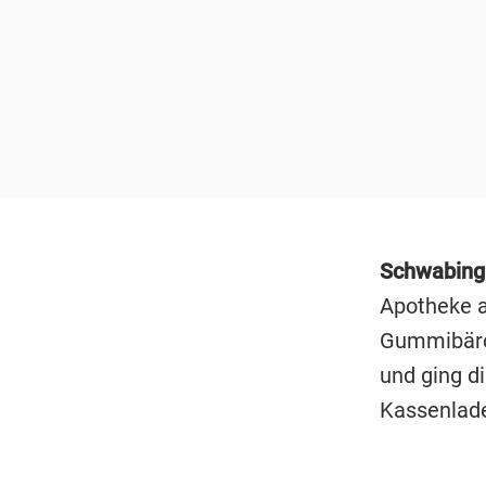
Schwabin
Apotheke a
Gummibärch
und ging di
Kassenlade