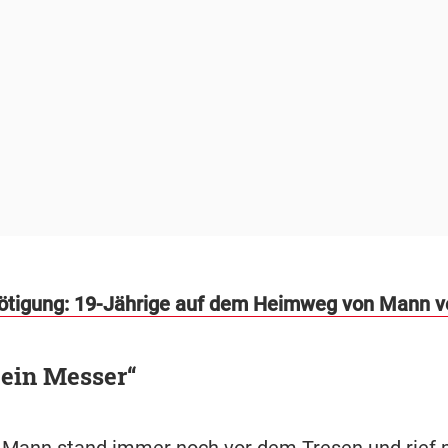
ötigung: 19-Jährige auf dem Heimweg von Mann ve
 ein Messer“
 Mann stand immer noch vor dem Tresen und rief pl