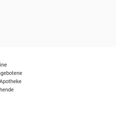
ine
angebotene
 Apotheke
tehende