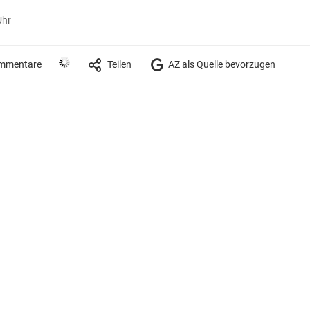
Uhr
mmentare
Teilen
AZ als Quelle bevorzugen