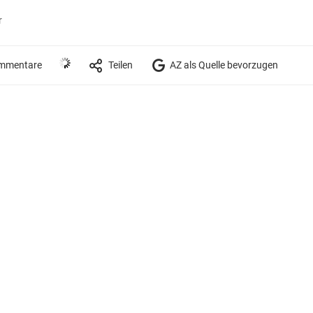
r
mmentare
Teilen
AZ als Quelle bevorzugen