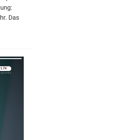
rung:
hr. Das
pringen