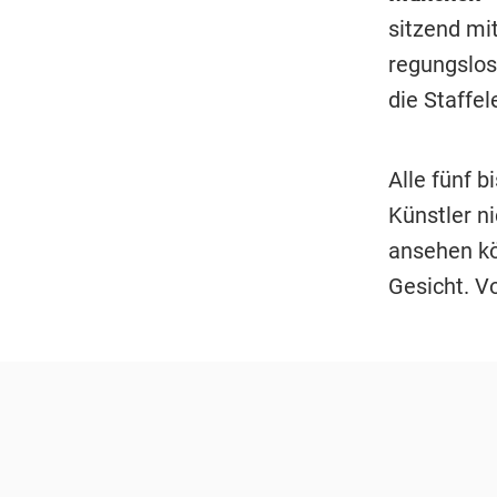
sitzend mi
regungslos
die Staffel
Alle fünf b
Künstler n
ansehen kö
Gesicht. V