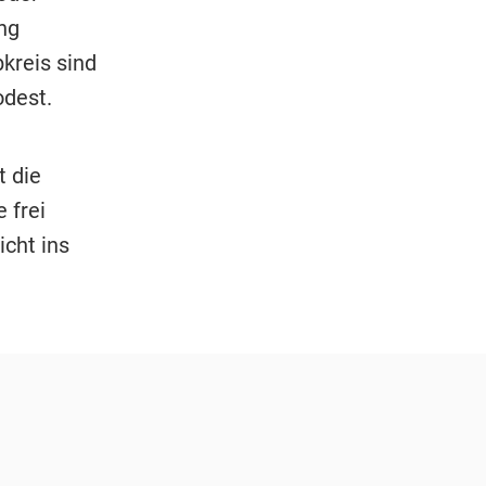
ng
kreis sind
odest.
t die
 frei
cht ins