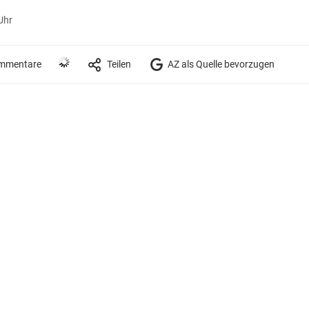
Uhr
mmentare
Teilen
AZ als Quelle bevorzugen