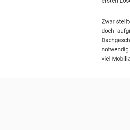
ersten Lösc
Zwar stellt
doch "aufg
Dachgesch
notwendig.
viel Mobil