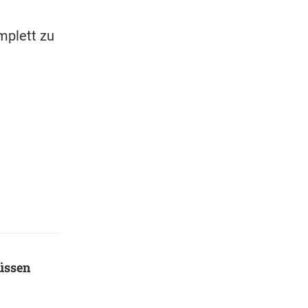
mplett zu
üssen