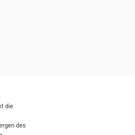
t die
ergen des
e.