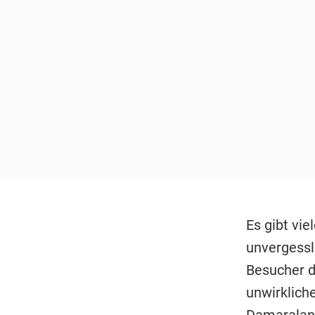
Es gibt vi
unvergessl
Besucher d
unwirklich
Damaraland