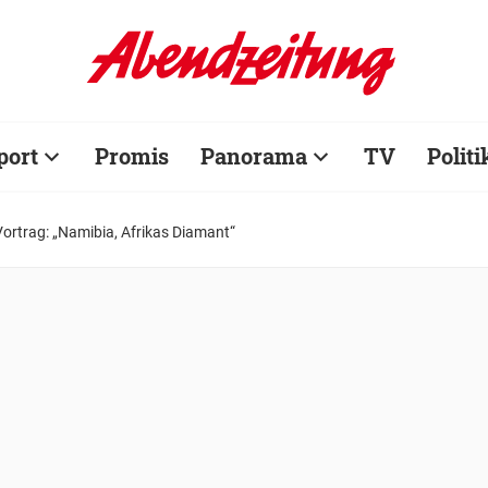
port
Promis
Panorama
TV
Politi
Vortrag: „Namibia, Afrikas Diamant“