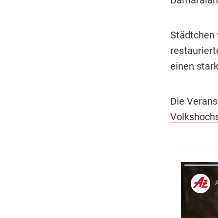
Städtchen 
restaurier
einen star
Die Verans
Volkshoch