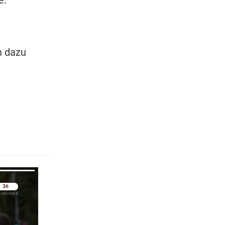
n dazu
pringen