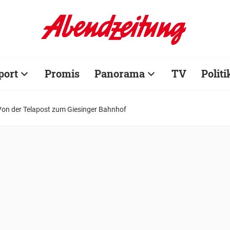
port
Promis
Panorama
TV
Politi
Von der Telapost zum Giesinger Bahnhof