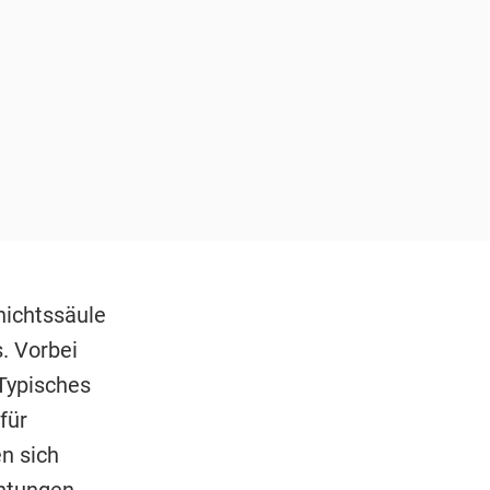
hichtssäule
. Vorbei
Typisches
für
en sich
chtungen