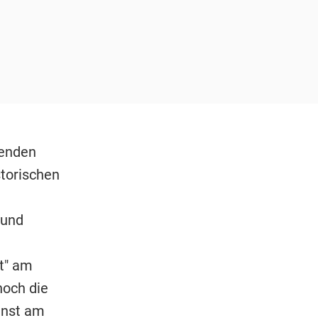
nenden
torischen
 und
t" am
noch die
unst am