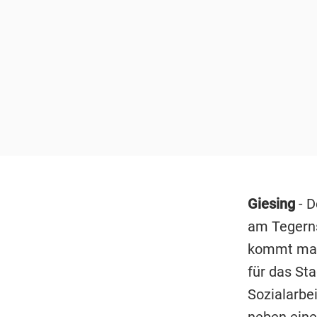
Giesing
- D
am Tegerns
kommt man
für das Sta
Sozialarbei
neben eine