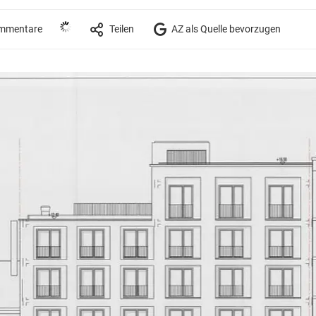
mmentare
Teilen
AZ als Quelle bevorzugen