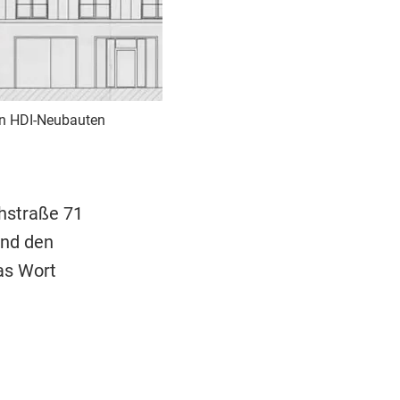
den HDI-Neubauten
hstraße 71
und den
as Wort