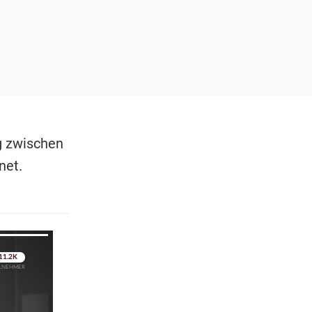
g zwischen
net.
pringen