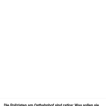
Die Polizisten am Ostbahnhof sind ratlos: Was sollen sie