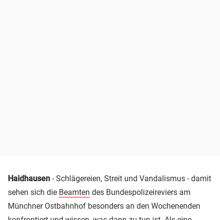
Haidhausen
- Schlägereien, Streit und Vandalismus - damit
sehen sich die
Beamten
des Bundespolizeireviers am
Münchner Ostbahnhof besonders an den Wochenenden
konfrontiert und wissen, was dann zu tun ist. Als eine