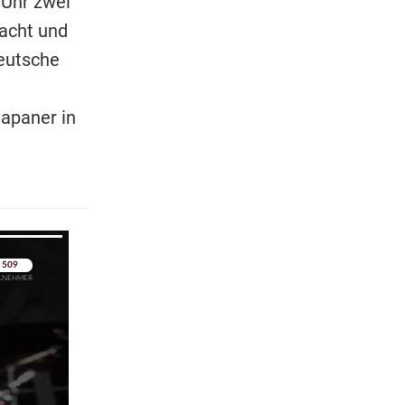
 Uhr zwei
acht und
deutsche
apaner in
pringen