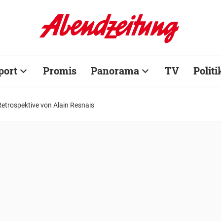
port
Promis
Panorama
TV
Politi
Retrospektive von Alain Resnais