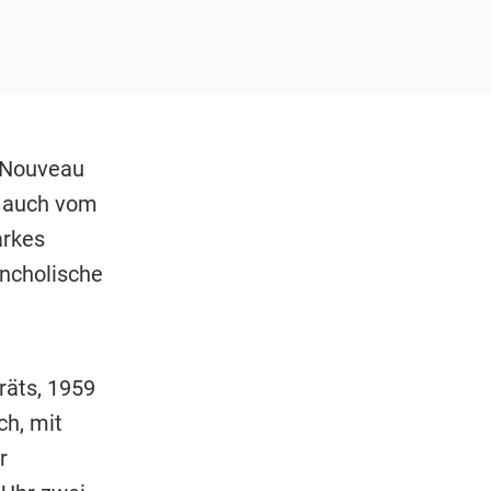
 „Nouveau
s auch vom
arkes
ncholische
räts, 1959
ch, mit
r