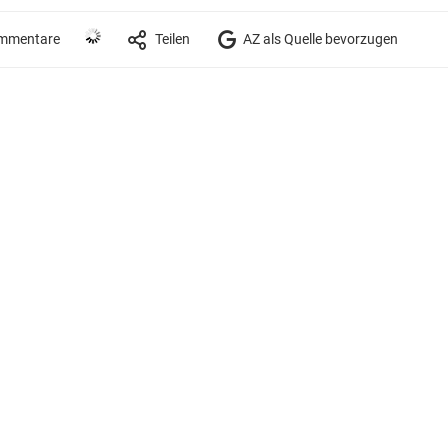
mmentare
Teilen
AZ als Quelle bevorzugen