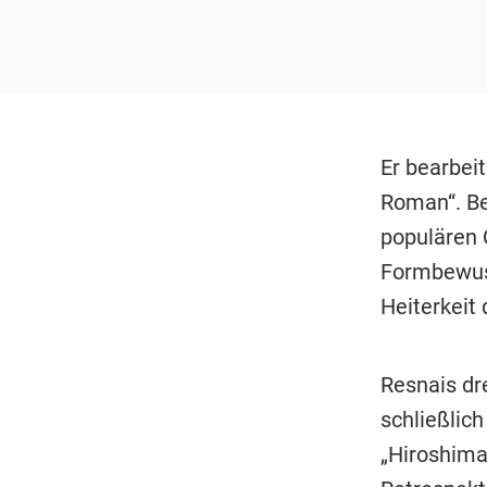
Er bearbei
Roman“. Be
populären 
Formbewuss
Heiterkeit 
Resnais dr
schließlic
„Hiroshima