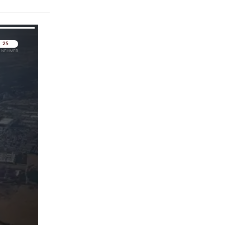
pringen
pringen