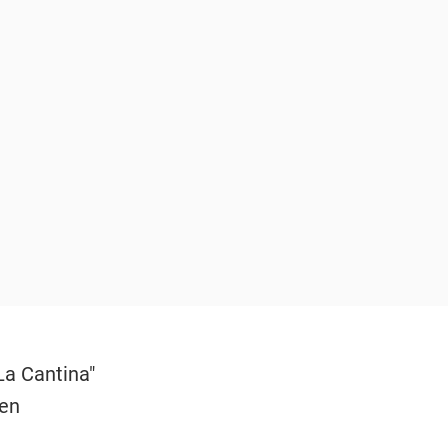
La Cantina"
ten