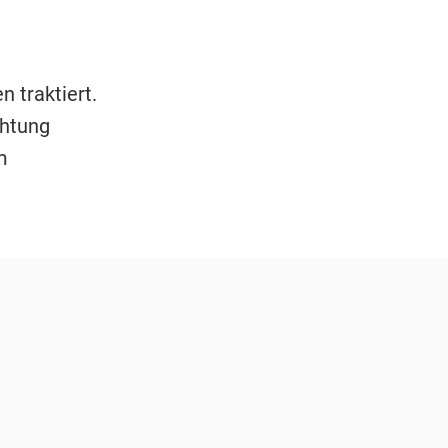
n traktiert.
chtung
m