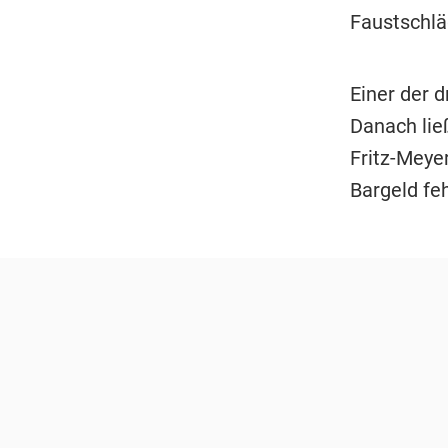
Faustschlä
Einer der d
Danach lie
Fritz-Meye
Bargeld feh