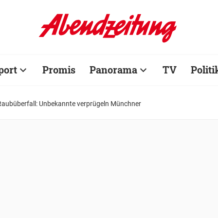
port
Promis
Panorama
TV
Politi
Raubüberfall: Unbekannte verprügeln Münchner