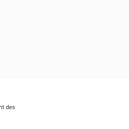
e
ht des