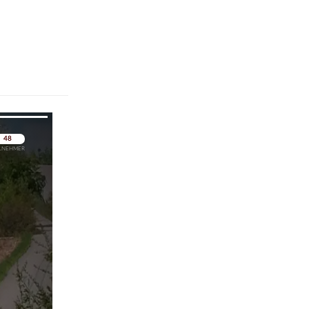
pringen
pringen