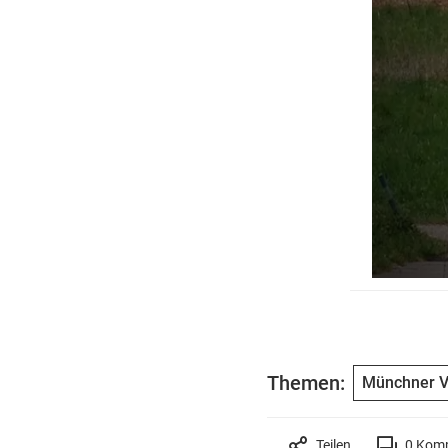
Themen:
Münchner V
Teilen
0
Komm