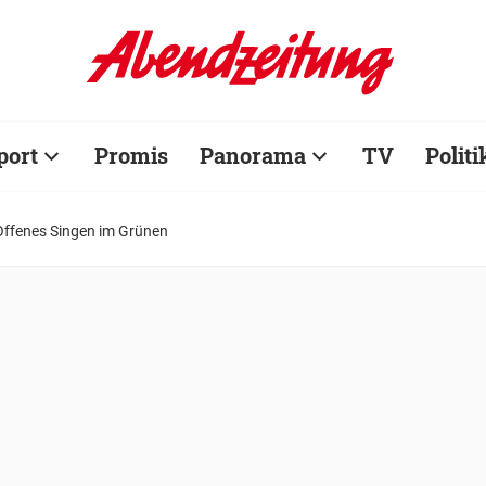
port
Promis
Panorama
TV
Politi
Offenes Singen im Grünen