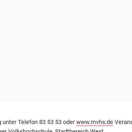
unter Telefon 83 53 53 oder
www.mvhs.de
Veranst
er Volkshochschule
, Stadtbereich West