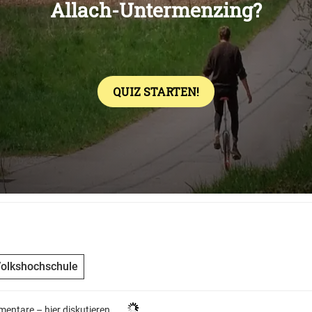
olkshochschule
entare –
hier diskutieren