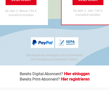
Ab dem 2. Jahr 7,90 €,
Ab dem 2. Monat 7,90 €,
monatlich kündbar
monatlich kündbar
*Alle Angebote verlängern sich automatisch.
Die Kündigung ist jederzeit möglich.
Bereits Digital-Abonnent?
Hier einloggen
Bereits Print-Abonnent?
Hier registrieren