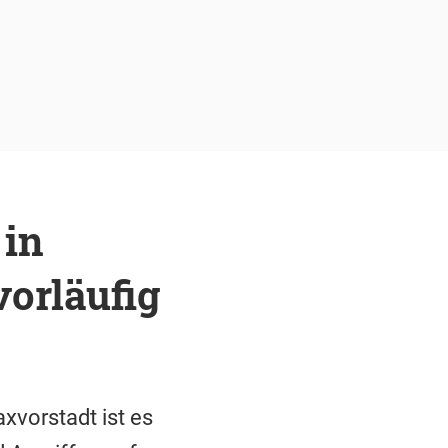
 in
vorläufig
xvorstadt ist es