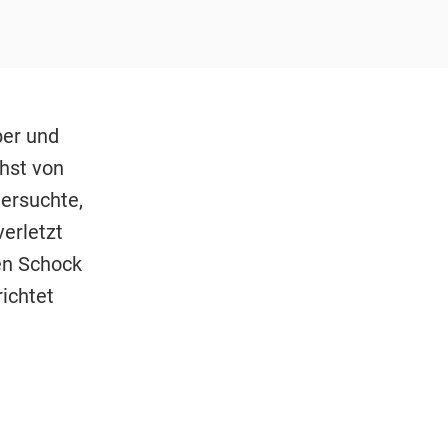
ber und
chst von
ersuchte,
verletzt
nen Schock
richtet