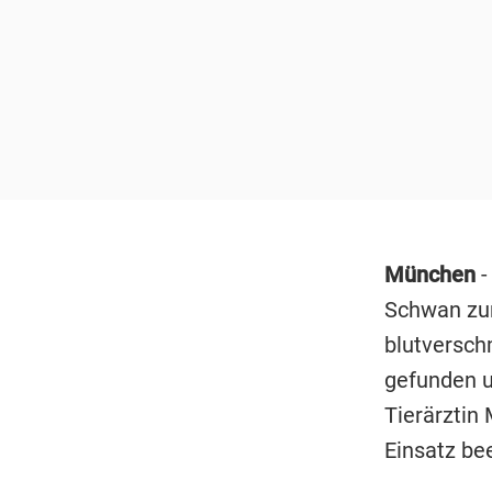
München
-
Schwan zur
blutversch
gefunden 
Tierärztin 
Einsatz bee