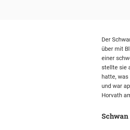
Der Schwan
über mit B
einer schw
stellte sie
hatte, was 
und war apa
Horvath am
Schwan h