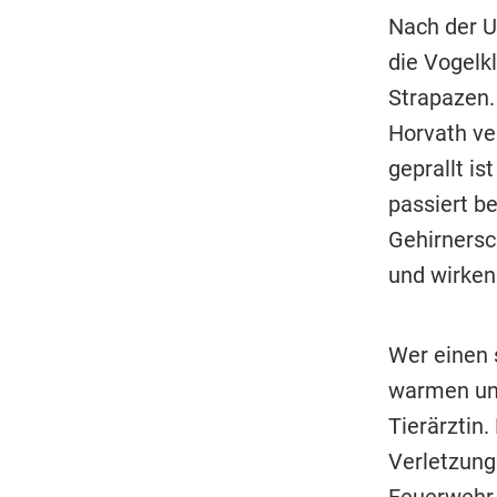
Nach der U
die Vogelkl
Strapazen. 
Horvath ver
geprallt is
passiert b
Gehirnersch
und wirken
Wer einen 
warmen und
Tierärztin.
Verletzung
Feuerwehr v