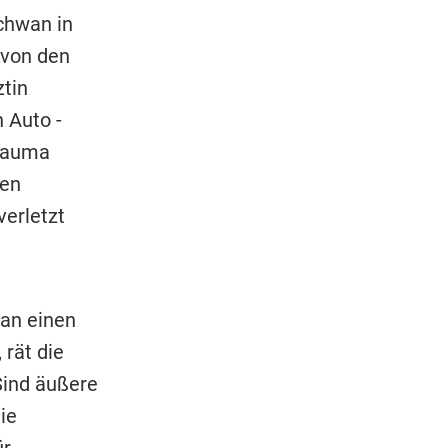
chwan in
 von den
ztin
 Auto -
trauma
ren
verletzt
 an einen
 rät die
Sind äußere
ie
ür