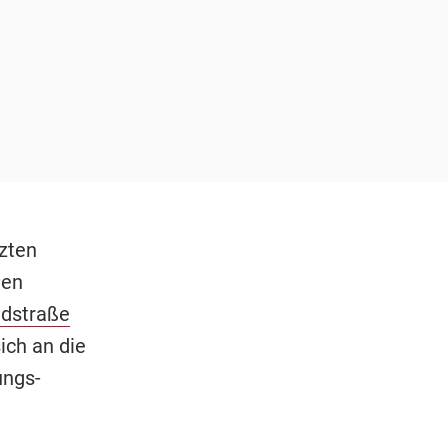
zten
den
ldstraße
ch an die
ungs-