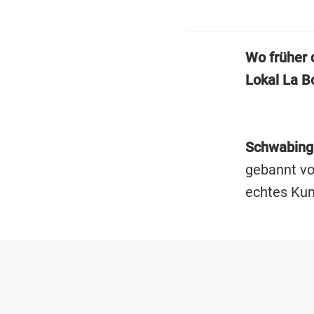
Wo früher 
Lokal La B
Schwabin
gebannt von
echtes Kun