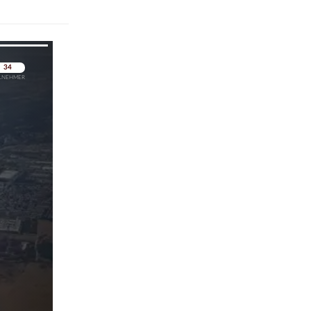
pringen
pringen