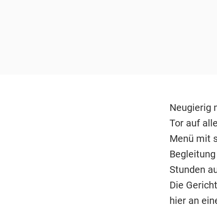
Neugierig 
Tor auf al
Menü mit 
Begleitung
Stunden au
Die Gerich
hier an ei