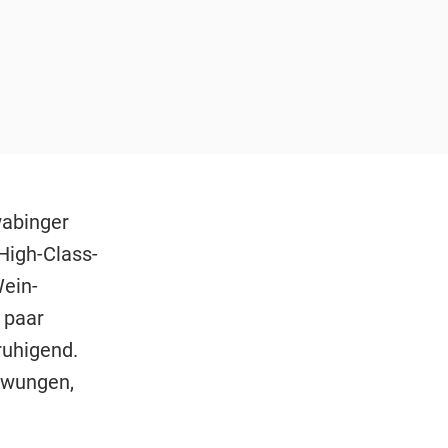
wabinger
High-Class-
ein-
 paar
ruhigend.
zwungen,