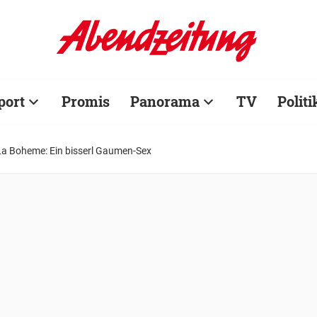
port
Promis
Panorama
TV
Politi
La Boheme: Ein bisserl Gaumen-Sex