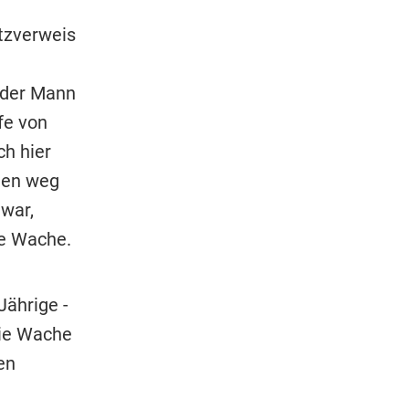
tzverweis
 der Mann
fe von
ch hier
mten weg
 war,
ie Wache.
ährige -
die Wache
en