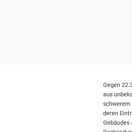
Gegen 22.3
aus unbeka
schwerem A
deren Eintr
Gebäudes s
Deckendurc