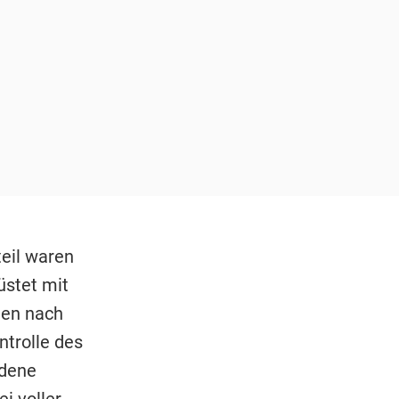
eil waren
üstet mit
ten nach
ntrolle des
edene
i voller