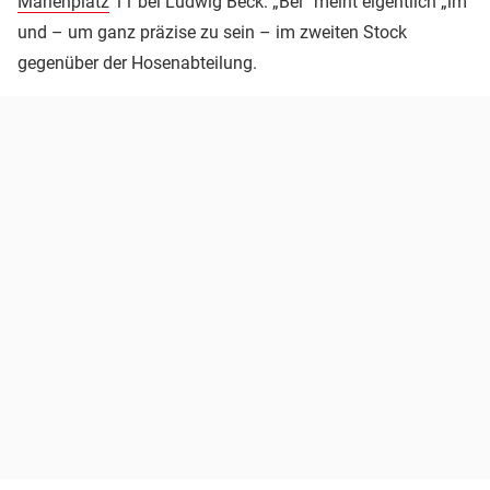
Marienplatz
11 bei Ludwig Beck. „Bei“ meint eigentlich „im“
und – um ganz präzise zu sein – im zweiten Stock
gegenüber der Hosenabteilung.