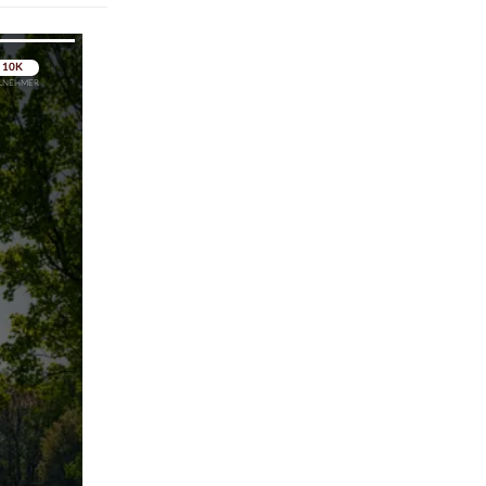
pringen
pringen