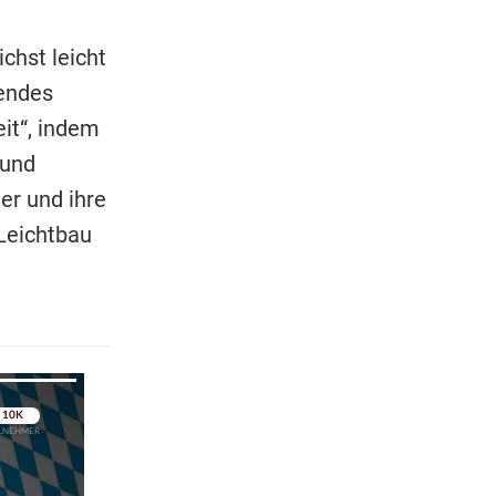
chst leicht
hendes
it“, indem
 und
er und ihre
 Leichtbau
pringen