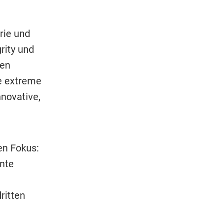
rie und
rity und
gen
e extreme
nnovative,
en Fokus:
nte
ritten