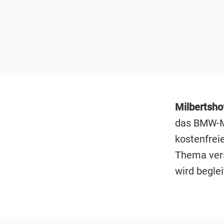
Milbertsho
das BMW-M
kostenfrei
Thema vers
wird beglei