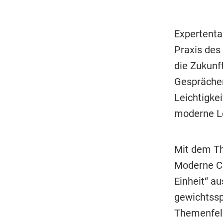
Expertental
Praxis des
die Zukunf
Gesprächen
Leichtigke
moderne L
Mit dem Th
Moderne Ch
Einheit“ au
gewichtssp
Themenfeld