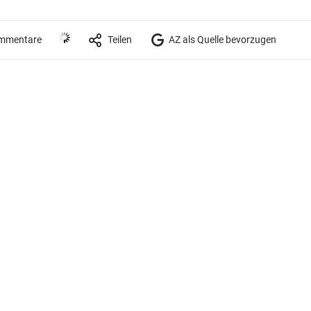
mmentare
Teilen
AZ als Quelle bevorzugen