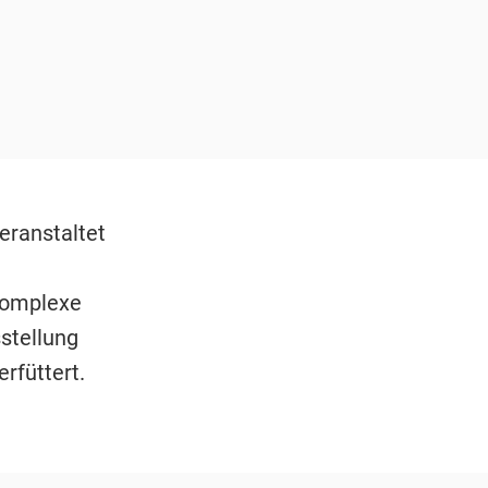
eranstaltet
komplexe
stellung
rfüttert.