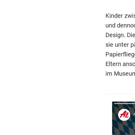
Kinder zwi
und dennoc
Design. Di
sie unter 
Papierflie
Eltern ans
im Museum