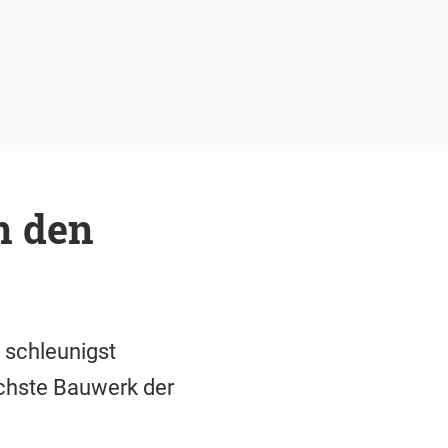
n den
 schleunigst
chste Bauwerk der