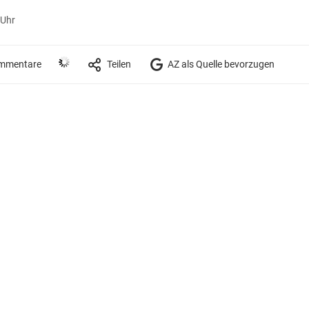
 Uhr
mmentare
Teilen
AZ als Quelle bevorzugen