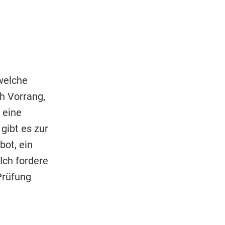
welche
h Vorrang,
 eine
 gibt es zur
ot, ein
"Ich fordere
Prüfung