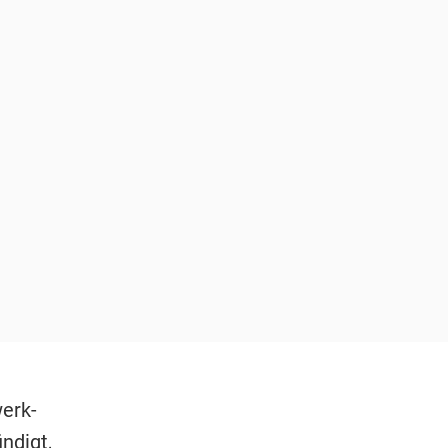
erk-
ndigt,