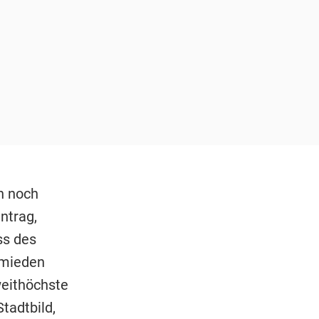
h noch
ntrag,
ss des
rmieden
weithöchste
tadtbild,