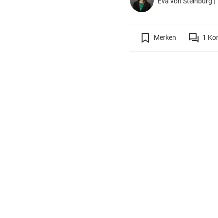
Eva von Steinburg
|
Merken
1
Ko