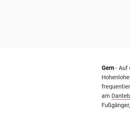
Gern
- Auf
Hohenlohes
frequentie
am
Danteb
Fußgänger,