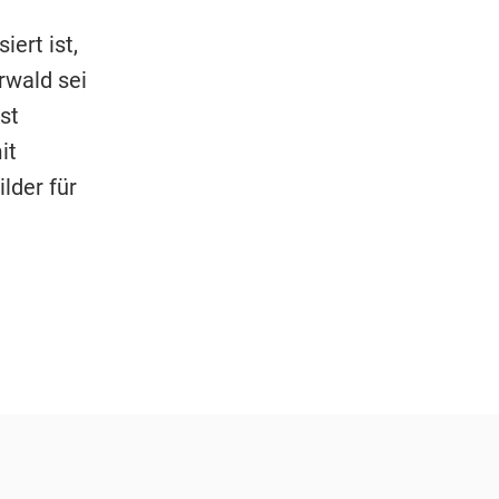
ert ist,
rwald sei
st
it
ilder für