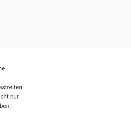
he
astreifen
icht nur
ben.