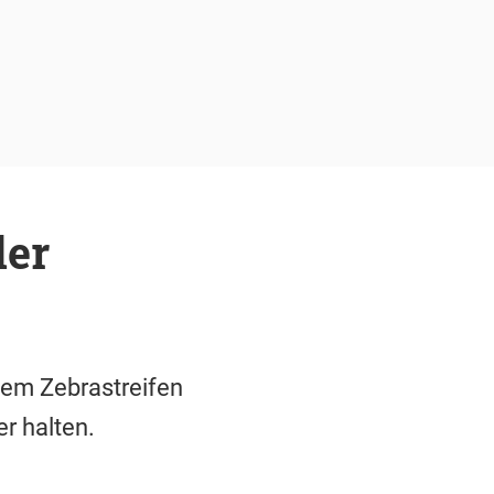
ler
inem Zebrastreifen
r halten.