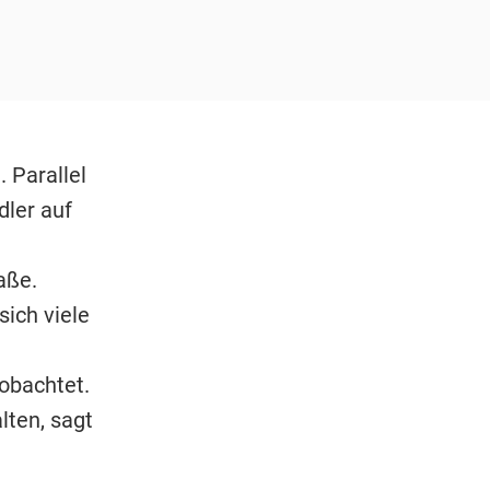
. Parallel
dler auf
aße.
ich viele
obachtet.
lten, sagt