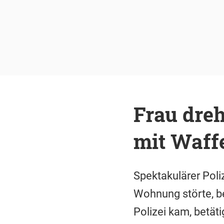
Frau dreh
mit Waff
Spektakulärer Poli
Wohnung störte, b
Polizei kam, betät