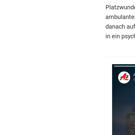
Platzwunde
ambulanten
danach auf
in ein psy