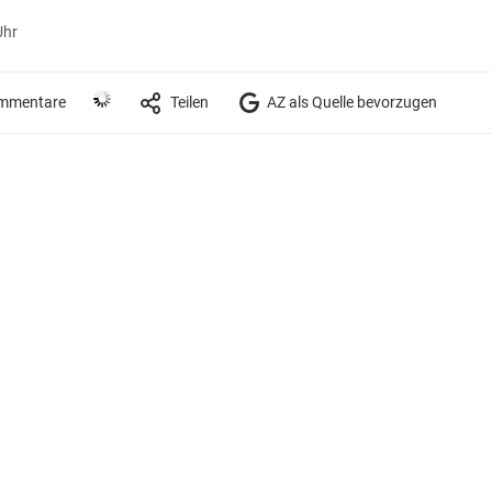
Uhr
mmentare
Teilen
AZ als Quelle bevorzugen