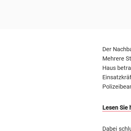
Der Nachba
Mehrere St
Haus betra
Einsatzkrä
Polizeibea
Lesen Sie 
Dabei schl