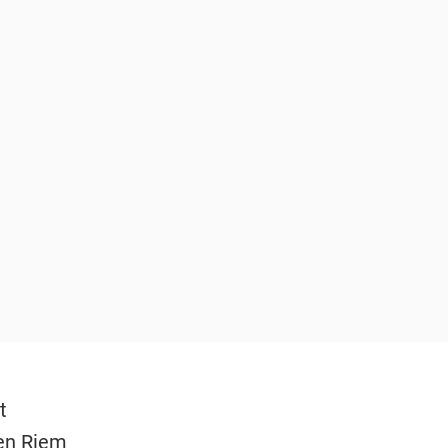
t
den Riem