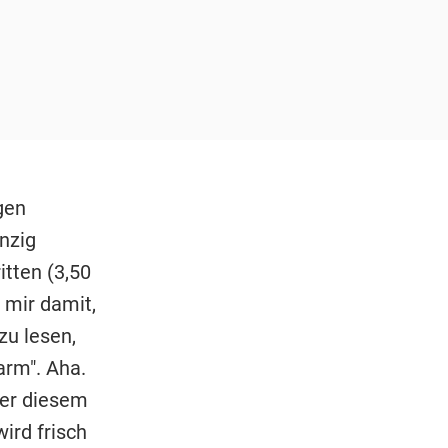
gen
nzig
itten (3,50
h mir damit,
zu lesen,
arm". Aha.
ter diesem
ird frisch