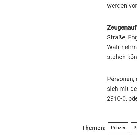
werden vom
Zeugenaufr
Straße, En
Wahrnehmu
stehen kön
Personen, 
sich mit 
2910-0, ode
Themen:
Polizei
P