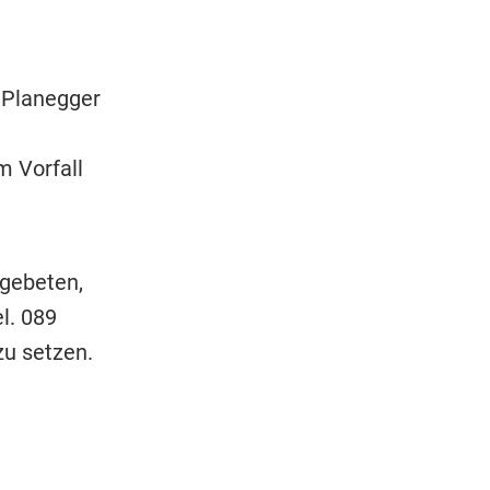
 Planegger
 Vorfall
 gebeten,
l. 089
zu setzen.