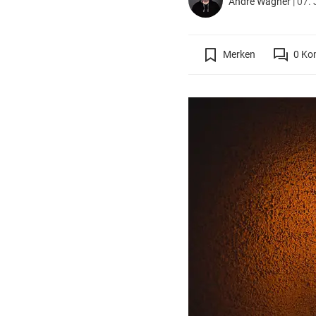
André Wagner
|
07. 
Merken
0
Ko