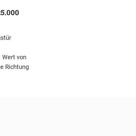
25.000
stür
m Wert von
te Richtung